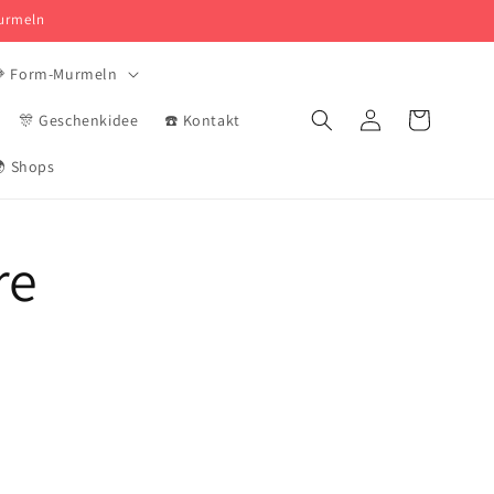
Murmeln
 Form-Murmeln
Verbindung
Korb
🎊 Geschenkidee
☎️ Kontakt
 Shops
re