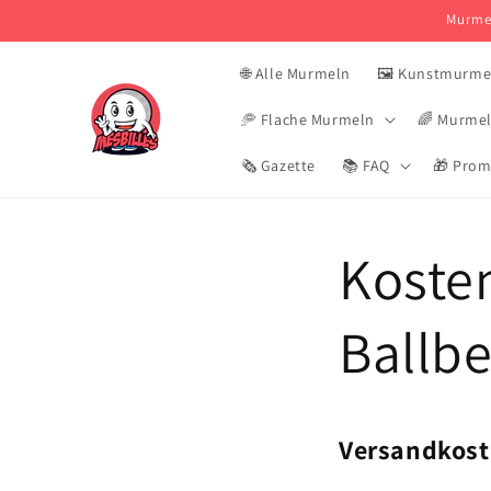
und zum
Murmel
Inhalt
springen
🌐 Alle Murmeln
🖼️ Kunstmurme
🥏 Flache Murmeln
🌈 Murmel
🗞️ Gazette
📚 FAQ
🎁 Pro
Kosten
Ballbe
Versandkost