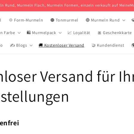
n Rund, Murmeln Flach, Murmeln Formen, einzeln verkauft auf Meine
l
💠 Form-Murmeln
🟤 Tonmurmel
🔴 Murmeln Rund

n Farbe
🛍️ Murmelpack
📈 Loyalität
🎀 Geschenkkarte
mo
✍️ Blogs
🚚 Kostenloser Versand
🤝 Kundendienst

loser Versand für Ih
stellungen
enfrei