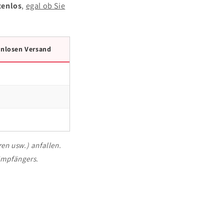
tenlos
,
egal ob Sie
enlosen Versand
en usw.) anfallen.
Empfängers.