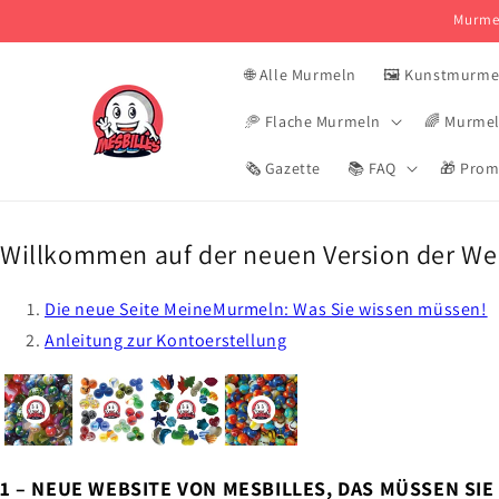
und zum
Murmel
Inhalt
springen
🌐 Alle Murmeln
🖼️ Kunstmurme
🥏 Flache Murmeln
🌈 Murmel
🗞️ Gazette
📚 FAQ
🎁 Pro
Willkommen auf der neuen Version der W
Die neue Seite MeineMurmeln: Was Sie wissen müssen!
Anleitung zur Kontoerstellung
1 – NEUE WEBSITE VON MESBILLES, DAS MÜSSEN SIE