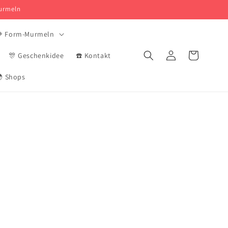
Murmeln
 Form-Murmeln
Verbindung
Korb
🎊 Geschenkidee
☎️ Kontakt
 Shops