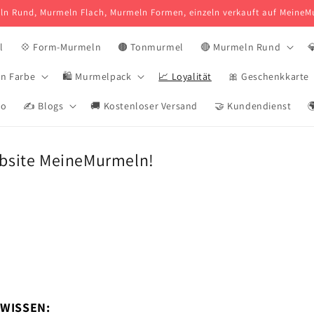
n Rund, Murmeln Flach, Murmeln Formen, einzeln verkauft auf Meine
l
💠 Form-Murmeln
🟤 Tonmurmel
🔴 Murmeln Rund

n Farbe
🛍️ Murmelpack
📈 Loyalität
🎀 Geschenkkarte
mo
✍️ Blogs
🚚 Kostenloser Versand
🤝 Kundendienst

ebsite MeineMurmeln!
 WISSEN: