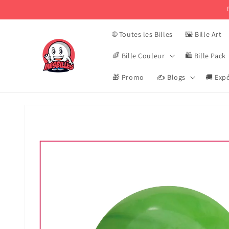
et
passer
au
contenu
🌐 Toutes les Billes
🖼️ Bille Art
🌈 Bille Couleur
🛍️ Bille Pack
🎁 Promo
✍️ Blogs
🚚 Expé
Passer aux
informations
produits