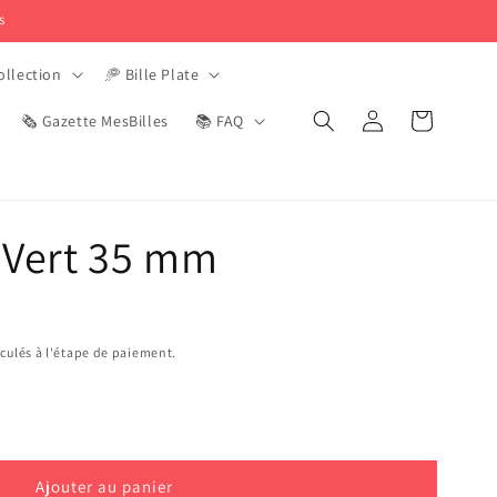
s
ollection
🥏 Bille Plate
Connexion
Panier
🗞️ Gazette MesBilles
📚 FAQ
e Vert 35 mm
culés à l'étape de paiement.
Ajouter au panier