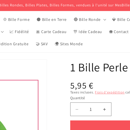
Billes Rondes, Billes Plates, Billes Formes, vendues à l'unité sur MesBille
💠 Bille Forme
🟤 Bille en Terre
🔴 Bille Ronde
💎 Bille C
📈 Fidélité
🎀 Carte Cadeau
🎊 Idée Cadeau
☎️ Contact
dition Gratuite
🤝 SAV
🌍 Sites Monde
1 Bille Perl
Prix
5,95 €
habituel
Taxes incluses.
Frais d'expédition
cal
Quantité
Réduire
Augmenter
la
la
quantité
quantité