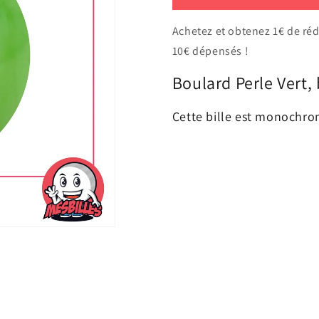
de
de
1
1
Bille
Bille
Achetez et obtenez 1€ de ré
Perle
Perle
10€ dépensés !
Vert
Vert
35
35
Boulard Perle Vert, 
mm
mm
Cette bille est monochro