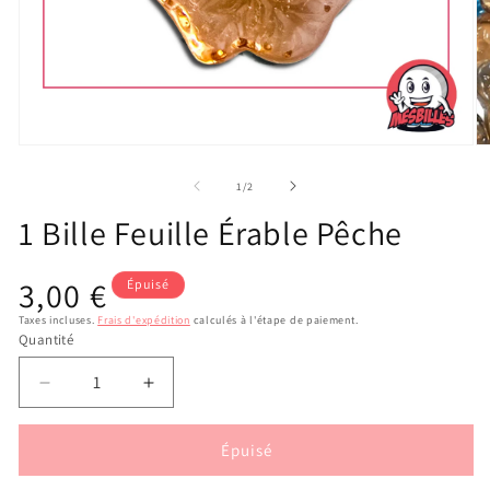
Ouvrir
Ou
le
le
média
m
de
1
/
2
1
2
dans
d
1 Bille Feuille Érable Pêche
une
u
fenêtre
fe
modale
m
Prix
3,00 €
Épuisé
habituel
Taxes incluses.
Frais d'expédition
calculés à l'étape de paiement.
Quantité
Réduire
Augmenter
la
la
quantité
quantité
Épuisé
de
de
1
1