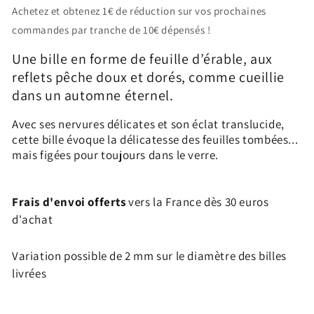
Bille
Bille
Achetez et obtenez 1€ de réduction sur vos prochaines
Feuille
Feuille
commandes par tranche de 10€ dépensés !
Érable
Érable
Pêche
Pêche
Une bille en forme de feuille d’érable, aux
reflets pêche doux et dorés, comme cueillie
dans un automne éternel.
Avec ses nervures délicates et son éclat translucide,
cette bille évoque la délicatesse des feuilles tombées...
mais figées pour toujours dans le verre.
Frais d'envoi offerts
vers la France dès 30 euros
d'achat
Variation possible de 2 mm sur le diamètre des billes
livrées