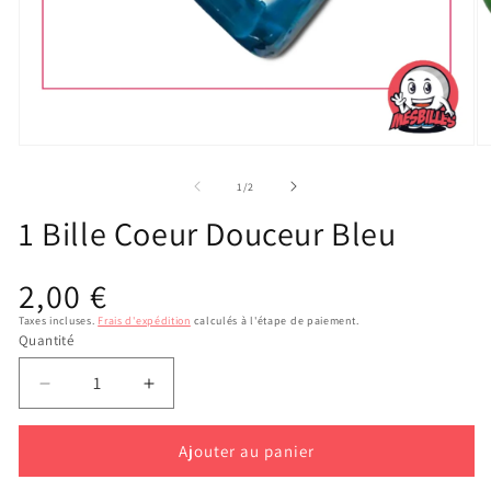
Ouvrir
Ou
le
le
média
m
de
1
/
2
1
2
dans
d
1 Bille Coeur Douceur Bleu
une
u
fenêtre
fe
modale
m
Prix
2,00 €
habituel
Taxes incluses.
Frais d'expédition
calculés à l'étape de paiement.
Quantité
Réduire
Augmenter
la
la
quantité
quantité
Ajouter au panier
de
de
1
1