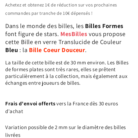
Bille
Bille
Achetez et obtenez 1€ de réduction sur vos prochaines
Coeur
Coeur
commandes par tranche de 10€ dépensés !
Douceur
Douceur
Bleu
Bleu
Dans le monde des billes, les
Billes Formes
font figure de stars.
MesBilles
vous propose
cette Bille en verre Translucide de Couleur
Bleu
: la
Bille Coeur Douceur
.
La taille de cette bille est de 30 mm environ. Les Billes
de formes plates sont très rares, elles se prêtent
particulièrement à la collection, mais également aux
échanges entre joueurs de billes.
Frais d'envoi offerts
vers la France dès 30 euros
d'achat
Variation possible de 2 mm sur le diamètre des billes
livrées