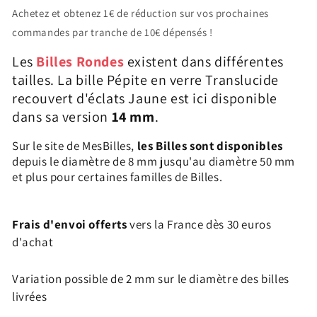
Bille
Bille
Achetez et obtenez 1€ de réduction sur vos prochaines
Pépite
Pépite
commandes par tranche de 10€ dépensés !
Jaune
Jaune
14
14
Les
Billes Rondes
existent dans différentes
mm
mm
tailles. La bille Pépite en verre Translucide
recouvert d'éclats Jaune est ici disponible
dans sa version
14 mm
.
Sur le site de MesBilles,
les Billes sont disponibles
depuis le diamètre de 8 mm jusqu'au diamètre 50 mm
et plus pour certaines familles de Billes.
Frais d'envoi offerts
vers la France dès 30 euros
d'achat
Variation possible de 2 mm sur le diamètre des billes
livrées