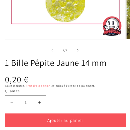
Ou
Ouvrir
le
le
m
média
de
1
/
2
2
1
d
dans
1 Bille Pépite Jaune 14 mm
u
une
fe
fenêtre
m
modale
Prix
0,20 €
habituel
Taxes incluses.
Frais d'expédition
calculés à l'étape de paiement.
Quantité
Réduire
Augmenter
la
la
quantité
quantité
Ajouter au panier
de
de
1
1