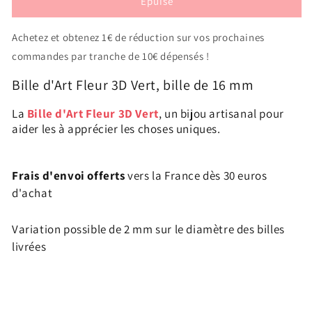
Épuisé
de
de
1
1
Bille
Bille
Achetez et obtenez 1€ de réduction sur vos prochaines
Art
Art
commandes par tranche de 10€ dépensés !
Fleur
Fleur
3D
3D
Bille d'Art Fleur 3D Vert, bille de 16 mm
Vert
Vert
16
16
La
Bille d'Art Fleur 3D Vert
, un bijou artisanal pour
mm
mm
aider les à apprécier les choses uniques.
Frais d'envoi offerts
vers la France dès 30 euros
d'achat
Variation possible de 2 mm sur le diamètre des billes
livrées