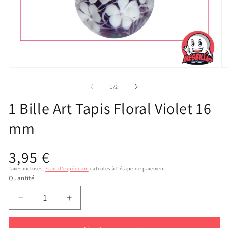
Ou
Ouvrir
le
le
m
média
de
1
/
2
2
1
d
dans
1 Bille Art Tapis Floral Violet 16
u
une
fe
fenêtre
mm
m
modale
Prix
3,95 €
habituel
Taxes incluses.
Frais d'expédition
calculés à l'étape de paiement.
Quantité
Réduire
Augmenter
la
la
quantité
quantité