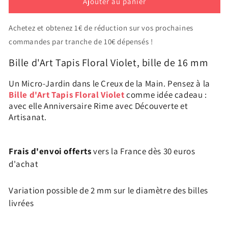
Ajouter au panier
de
de
1
1
Bille
Bille
Achetez et obtenez 1€ de réduction sur vos prochaines
Art
Art
commandes par tranche de 10€ dépensés !
Tapis
Tapis
Floral
Floral
Bille d'Art Tapis Floral Violet, bille de 16 mm
Violet
Violet
16
16
Un Micro-Jardin dans le Creux de la Main. Pensez à la
mm
mm
Bille d'Art Tapis Floral Violet
comme idée cadeau :
avec elle Anniversaire Rime avec Découverte et
Artisanat.
Frais d'envoi offerts
vers la France dès 30 euros
d'achat
Variation possible de 2 mm sur le diamètre des billes
livrées